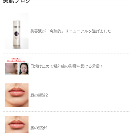
美肌ブログ
美容液が「奇跡的」リニューアルを遂げました
日焼け止めで紫外線の影響を受ける矛盾！
唇の望診2
唇の望診1