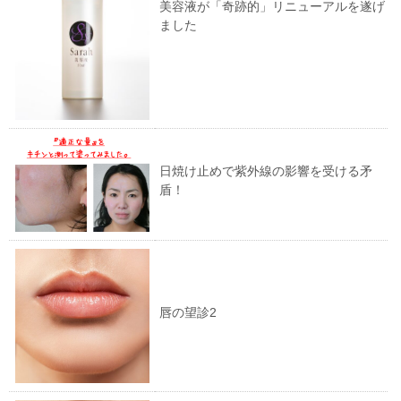
美容液が「奇跡的」リニューアルを遂げ
ました
日焼け止めで紫外線の影響を受ける矛
盾！
唇の望診2