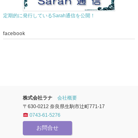
ブ
ロ
定期的に発行しているSarah通信を公開！
グ
を
facebook
見
る
株式会社ラナ
会社概要
〒630-0212 奈良県生駒市辻町771-17
0743-61-5276
お問合せ