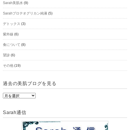
Sarah美肌水
(9)
Sarahプロテオグリカン純液
(5)
デトックス
(3)
紫外線
(6)
食について
(8)
望診
(6)
その他
(19)
過去の美肌ブログを見る
過
去
の
Sarah通信
美
肌