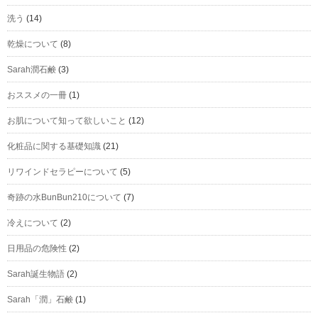
洗う
(14)
乾燥について
(8)
Sarah潤石鹸
(3)
おススメの一冊
(1)
お肌について知って欲しいこと
(12)
化粧品に関する基礎知識
(21)
リワインドセラピーについて
(5)
奇跡の水BunBun210について
(7)
冷えについて
(2)
日用品の危険性
(2)
Sarah誕生物語
(2)
Sarah「潤」石鹸
(1)