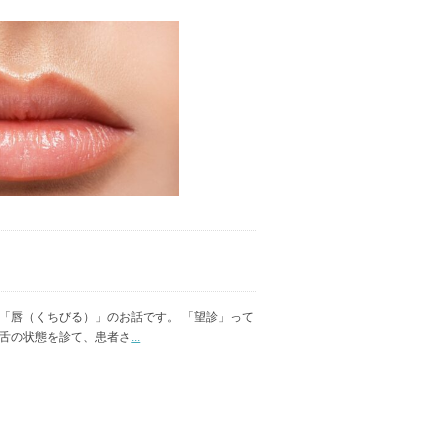
も「唇（くちびる）」のお話です。 「望診」って
や舌の状態を診て、患者さ
...