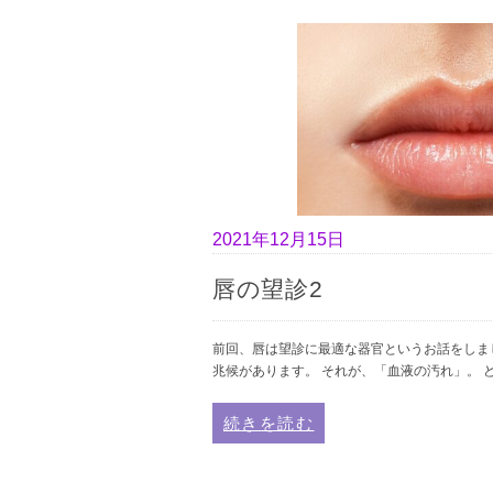
2021年12月15日
唇の望診2
前回、唇は望診に最適な器官というお話をしま
兆候があります。 それが、「血液の汚れ」。 
続きを読む