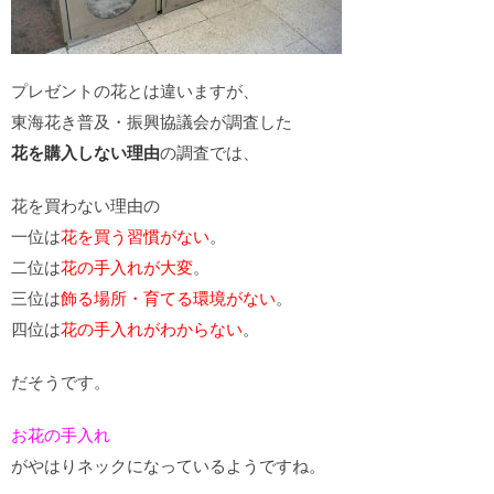
プレゼントの花とは違いますが、
東海花き普及・振興協議会が調査した
花を購入しない理由
の調査では、
花を買わない理由の
一位は
花を買う習慣がない
。
二位は
花の手入れが大変
。
三位は
飾る場所・育てる環境がない
。
四位は
花の手入れがわからない
。
だそうです。
お花の手入れ
がやはりネックになっているようですね。