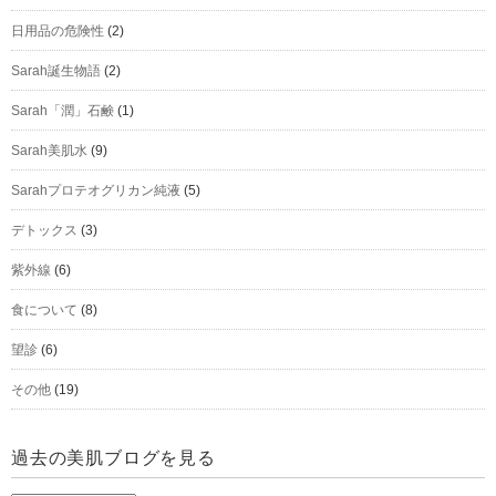
日用品の危険性
(2)
Sarah誕生物語
(2)
Sarah「潤」石鹸
(1)
Sarah美肌水
(9)
Sarahプロテオグリカン純液
(5)
デトックス
(3)
紫外線
(6)
食について
(8)
望診
(6)
その他
(19)
過去の美肌ブログを見る