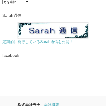
過
去
の
Sarah通信
美
肌
ブ
ロ
定期的に発行しているSarah通信を公開！
グ
を
facebook
見
る
株式会社ラナ
会社概要