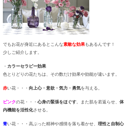
でもお花が身近にあるとこんな
素敵な効果
もあるんです！
少しご紹介します。
・
カラーセラピー効果
色とりどりの花たちは、その数だけ効果や効能が違います。
赤
い花・・・
向上心・意欲・気力・勇気
を与える。
ピンク
の花・・・
心身の緊張をほぐす
。また肌を若返らせ、
体
内機能を活性化
させる。
青
い花・・・高ぶった精神や感情を落ち着かせ、
理性と自制心