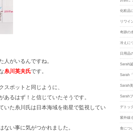
化粧品
リワイ
奇跡の水
冷えに
日用品
た人がいるんですね。
Sara
な
糸川英夫氏
です。
Sara
Sarah
クスポットと同じように、
Sara
があるはず！と信じていたそうです。
ていた糸川氏は日本海域を衛星で監視してい
デトッ
紫外線
(
はない事に気がつかれました。
食につ