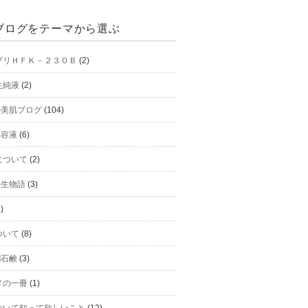
ブログをテーマから選ぶ
プリＨＦＫ－２３０Ｂ
(2)
生純液
(2)
hの美肌ブログ
(104)
美容液
(6)
について
(2)
h誕生物語
(3)
)
ついて
(8)
潤石鹸
(3)
メの一冊
(1)
ついて知って欲しいこと
(12)