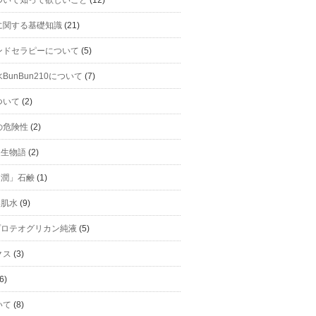
に関する基礎知識
(21)
ンドセラピーについて
(5)
BunBun210について
(7)
ついて
(2)
の危険性
(2)
h誕生物語
(2)
h「潤」石鹸
(1)
美肌水
(9)
hプロテオグリカン純液
(5)
クス
(3)
6)
いて
(8)