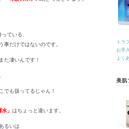
持っている、
トラ
う事だけではないのです。
お手入
よく
また凄いんです！
。
美肌
こでも扱ってるじゃん！
層水」
はちょっと違います。
あるいは