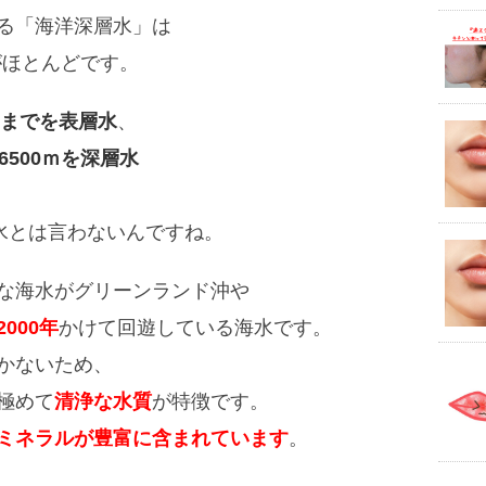
る「海洋深層水」は
がほとんどです。
0ｍまでを表層水
、
～6500ｍを深層水
層水とは言わないんですね。
な海水がグリーンランド沖や
2000年
かけて回遊している海水です。
かないため、
極めて
清浄な水質
が特徴です。
ミネラルが豊富に含まれています
。