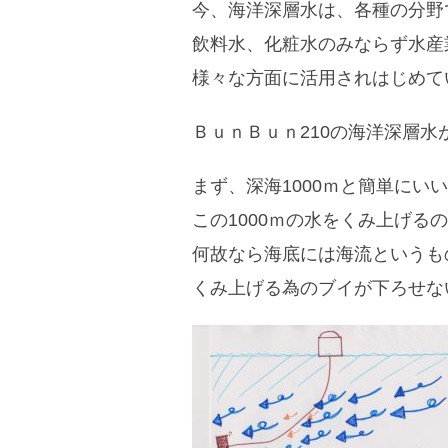
今、海洋深層水は、各種の分野
飲料水、化粧水のみならず水産
様々な方面に活用されはじめて
ＢｕｎＢｕｎ210の海洋深層
まず、深海1000ｍと簡単にい
この1000ｍの水をくみ上げる
何故なら海底には海流というも
くみ上げる為のブイが下ろせな