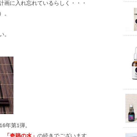
計画に入れ忘れているらしく・・・
）。
い。
16年第1弾。
、
「奇跡の水」
の続きでございます。