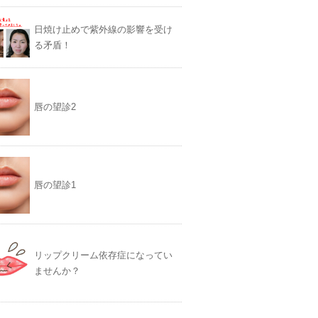
日焼け止めで紫外線の影響を受け
る矛盾！
唇の望診2
唇の望診1
リップクリーム依存症になってい
ませんか？