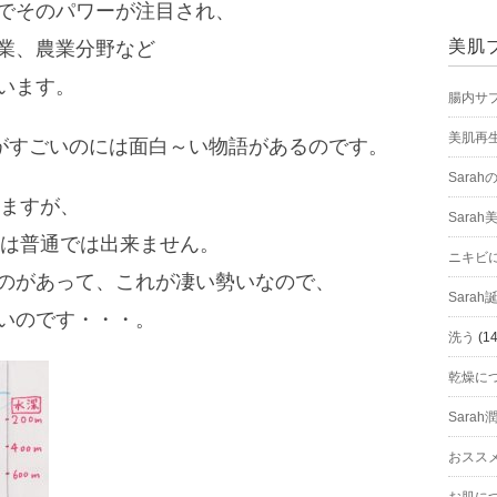
でそのパワーが注目され、
美肌
業、農業分野など
います。
腸内サ
美肌再
水がすごいのには面白～い物語があるのです。
Sara
いますが、
Sarah
のは普通では出来ません。
ニキビ
のがあって、これが凄い勢いなので、
Sara
いのです・・・。
洗う
(14
乾燥に
Sarah
おスス
お肌に