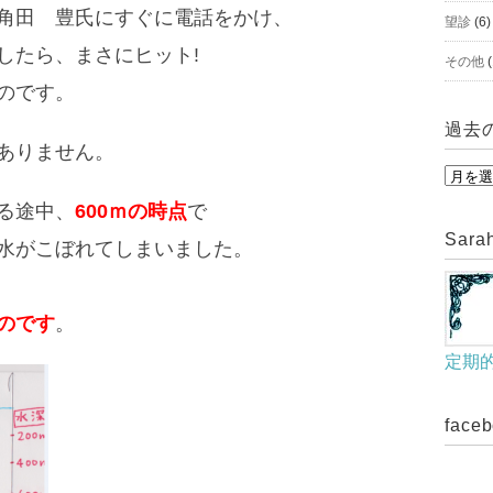
角田 豊氏にすぐに電話をかけ、
望診
(6)
したら、まさにヒット!
その他
(
のです。
過去
ありません。
過
去
る途中、
600ｍの時点
で
の
Sar
水がこぼれてしまいました。
美
肌
のです
。
ブ
ロ
定期的
グ
を
face
見
る