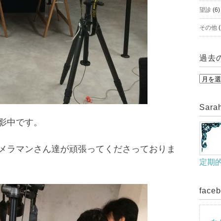
望診
(6)
その他
(
過去
過
去
の
Sar
美
影中です。
肌
ブ
メラマンさん達が頑張ってくださっておりま
ロ
定期的
グ
を
face
見
る