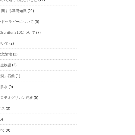
に関する基礎知識
(21)
ンドセラピーについて
(5)
BunBun210について
(7)
ついて
(2)
の危険性
(2)
h誕生物語
(2)
h「潤」石鹸
(1)
美肌水
(9)
hプロテオグリカン純液
(5)
クス
(3)
6)
いて
(8)