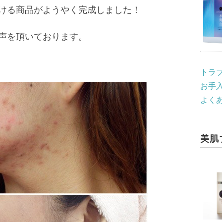
ける商品がようやく完成しました！
声を頂いております。
トラ
お手入
よく
美肌