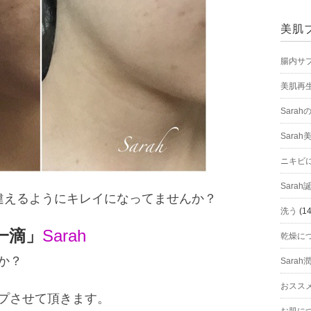
美肌
腸内サ
美肌再
Sara
Sarah
ニキビ
Sara
違えるようにキレイになってませんか？
洗う
(14
一滴」
Sarah
乾燥に
か？
Sarah
おスス
プさせて頂きます。
お肌に