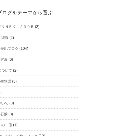
ブログをテーマから選ぶ
プリＨＦＫ－２３０Ｂ
(2)
生純液
(2)
hの美肌ブログ
(104)
美容液
(6)
について
(2)
h誕生物語
(3)
)
ついて
(8)
潤石鹸
(3)
メの一冊
(1)
ついて知って欲しいこと
(12)