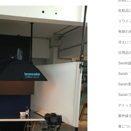
化粧品
リワイ
奇跡の水
冷えに
日用品
Sara
Sara
Sarah
Sara
デトッ
紫外線
(
食につ