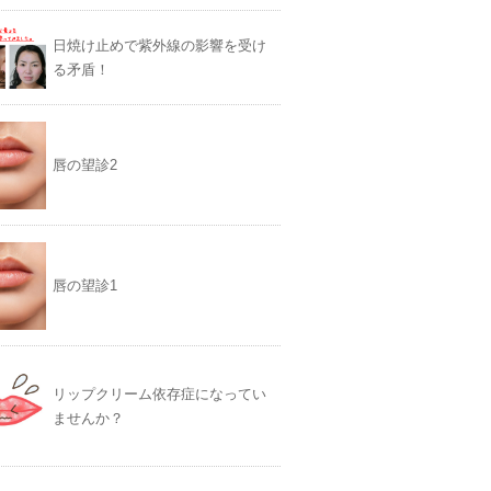
日焼け止めで紫外線の影響を受け
る矛盾！
唇の望診2
唇の望診1
リップクリーム依存症になってい
ませんか？